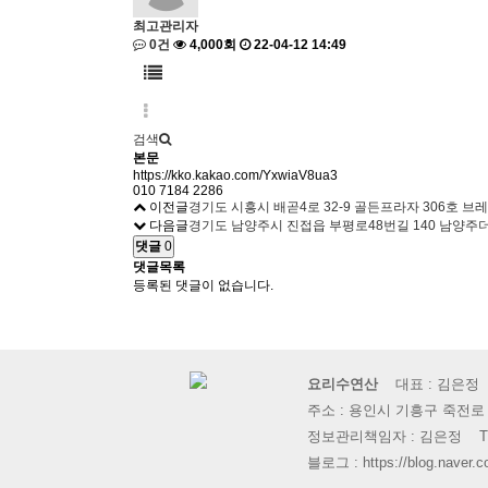
최고관리자
0건
4,000회
22-04-12 14:49
검색
본문
https://kko.kakao.com/YxwiaV8ua3
010 7184 2286
이전글
경기도 시흥시 배곧4로 32-9 골든프라자 306호 브
다음글
경기도 남양주시 진접읍 부평로48번길 140 남양주
댓글
0
댓글목록
등록된 댓글이 없습니다.
요리수연산
대표 : 김은정 사
주소 : 용인시 기흥구 죽전로
정보관리책임자 : 김은정 TEL : 03
블로그 : https://blog.naver.c