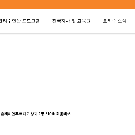
요리수연산 프로그램
전국지사 및 교육원
요리수 소식
 평촌래미안푸르지오 상가 2동 210호 채움매쓰