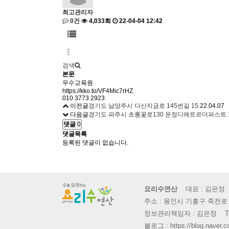
최고관리자
0건
4,033회
22-04-04 12:42
검색
본문
우수교육원
https://kko.to/VF4Mic7rHZ
010 3773 2923
이전글
경기도 남양주시 다산지금로 145번길 15
22.04.07
다음글
경기도 파주시 초롱꽃로130 운정디에트르더퍼스트 
댓글
0
댓글목록
등록된 댓글이 없습니다.
요리수연산
대표 : 김은정 사
주소 : 용인시 기흥구 죽전로
정보관리책임자 : 김은정 TEL : 03
블로그 : https://blog.naver.c