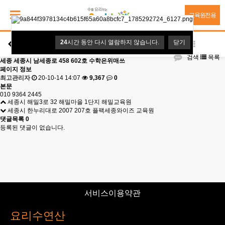
교육원전용
24
시간 동안 다시 열람하지 않습니다.
닫기
교육원
검색
목록
세종
세종시 남세종로 458 602호 수학은위매쓰
페이지 정보
최고관리자
20-10-14 14:07
9,367
0
본문
010 9364 2445
세종시 해밀3로 32 해밀마을 1단지 해밀교육원
세종시 한누리대로 2007 207호 플팩세종와이즈 교육원
댓글목록
0
등록된 댓글이 없습니다.
서비스이용약관
요리수연산