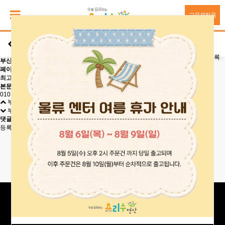
교육원전용
교육원
검색
목록
부산
부산시 연제구 여고로14번길 61 (거제동) 3층
페이지 정보
최고관리자
24-05-13 14:31
2,573
0
본문
010 5157 1216
부산시 부산진구 성지로114번길 32 (초읍동) 1층 우등생class
부산시 연제구 아시아드대로 39 (거제동 레이카운티) 2단지상가 2층 209호
댓글목록
0
등록된 댓글이 없습니다.
서비스이용약관
요리수연산